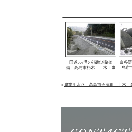
国道367号の補助道路整
白谷野
備 高島市朽木 土木工事
島市
«
農業用水路 高島市今津町 土木工