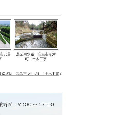
市安曇
農業用水路 高島市今津
事
町 土木工事
道路拡幅 高島市マキノ町 土木工事
»